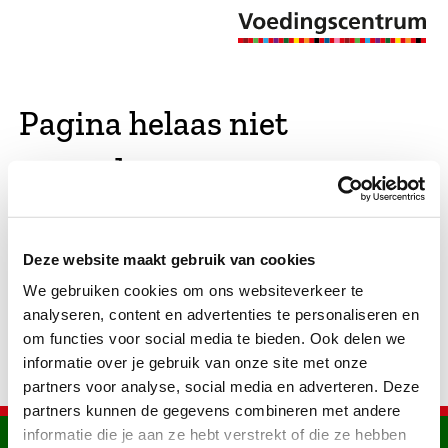
Pagina helaas niet
gevonden
De opgevraagde pagina bestaat niet (meer). We
Deze website maakt gebruik van cookies
hebben gekeken of er vergelijkbare pagina's
We gebruiken cookies om ons websiteverkeer te
bestaan. Als dat zo is, dan zie je die hier.
analyseren, content en advertenties te personaliseren en
om functies voor social media te bieden. Ook delen we
informatie over je gebruik van onze site met onze
partners voor analyse, social media en adverteren. Deze
partners kunnen de gegevens combineren met andere
informatie die je aan ze hebt verstrekt of die ze hebben