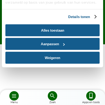
Contact
English
Privacy
Cookies
verzameld op basis van jouw gebruik van hun services.
Toegankelijkheid
Desktop site
Details tonen
Alles toestaan
Aanpassen
Weigeren
Menu
Zoek
Apps en tools