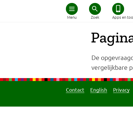
Home
Menu
Zoek
Apps en too
Schijf van Vijf
Pagina
Recepten
De opgevraagd
Afvallen
vergelijkbare pa
Zwanger en kind
Contact
English
Privacy
Duurzaam eten
Veilig eten