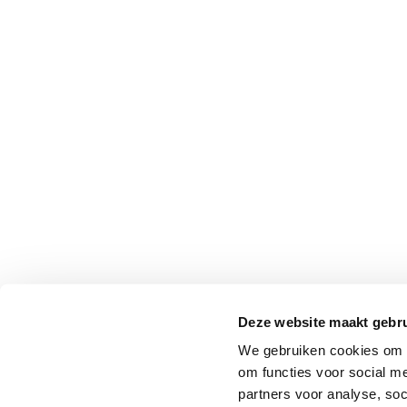
Professionals
Onderwijs
Eetomgevingen
Webshop
Pers
Over ons
Deze website maakt gebru
We gebruiken cookies om o
om functies voor social me
partners voor analyse, so