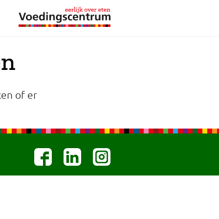
en
en of er