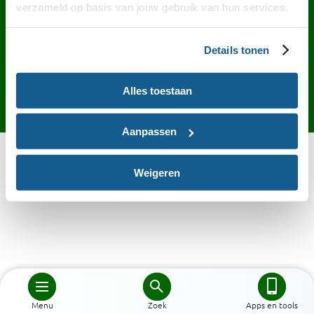
Contact
English
Privacy
Cookies
verzameld op basis van jouw gebruik van hun services.
Toegankelijkheid
Desktop site
Details tonen
Alles toestaan
Aanpassen
Weigeren
Menu
Zoek
Apps en tools