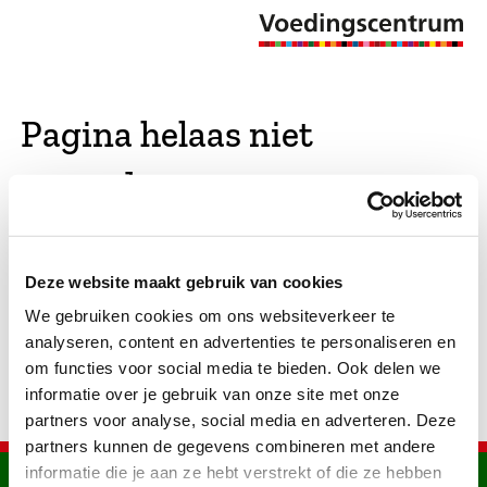
Pagina helaas niet
gevonden
De opgevraagde pagina bestaat niet (meer). We
Deze website maakt gebruik van cookies
hebben gekeken of er vergelijkbare pagina's
We gebruiken cookies om ons websiteverkeer te
bestaan. Als dat zo is, dan zie je die hier.
analyseren, content en advertenties te personaliseren en
om functies voor social media te bieden. Ook delen we
informatie over je gebruik van onze site met onze
partners voor analyse, social media en adverteren. Deze
partners kunnen de gegevens combineren met andere
informatie die je aan ze hebt verstrekt of die ze hebben