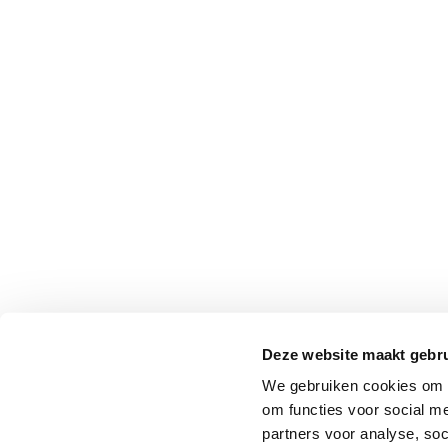
Professionals
Onderwijs
Eetomgevingen
Webshop
Pers
Over ons
Deze website maakt gebru
We gebruiken cookies om o
om functies voor social me
partners voor analyse, so