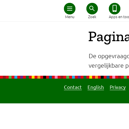
Home
Menu
Zoek
Apps en too
Schijf van Vijf
Pagina
Recepten
De opgevraagd
Afvallen
vergelijkbare pa
Zwanger en kind
Contact
English
Privacy
Duurzaam eten
Veilig eten