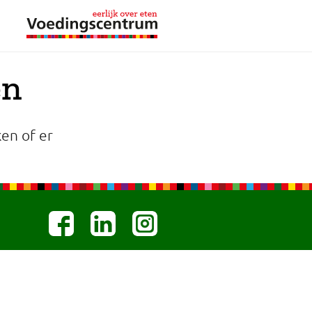
en
en of er