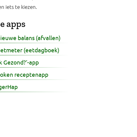
n iets te kiezen.
e apps
ieuwe balans (afvallen)
Eetmeter (eetdagboek)
Ik Gezond?’-app
Koken receptenapp
gerHap