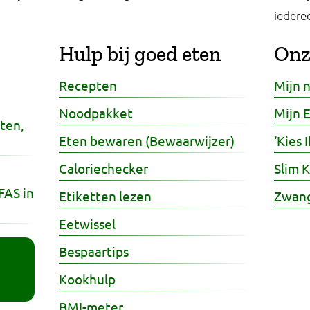
iederee
Hulp bij goed eten
Onz
Recepten
Mijn n
Noodpakket
Mijn 
ten,
Eten bewaren (Bewaarwijzer)
‘Kies 
Caloriechecker
Slim 
FAS in
Etiketten lezen
Zwan
Eetwissel
Bespaartips
Kookhulp
BMI-meter