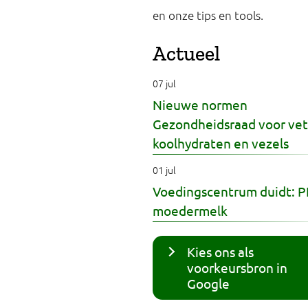
en onze tips en tools.
Actueel
07 jul
Nieuwe normen
Gezondheidsraad voor vet
koolhydraten en vezels
01 jul
Voedingscentrum duidt: P
moedermelk
Kies ons als
voorkeursbron in
Google