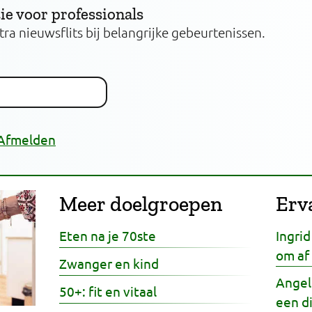
ie voor professionals
xtra nieuwsflits bij belangrijke gebeurtenissen.
Afmelden
Meer doelgroepen
Erv
Eten na je 70ste
Ingri
om af 
Zwanger en kind
Angel
50+: fit en vitaal
een di