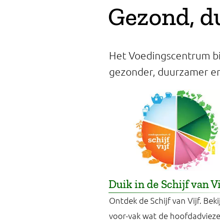
Gezond, d
Professionals
Onderwijs
Het Voedingscentrum bi
Eetomgevingen
gezonder, duurzamer en 
Webshop
Pers
Over ons
Duik in de Schijf van Vi
Ontdek de Schijf van Vijf. Beki
voor-vak wat de hoofdadvieze