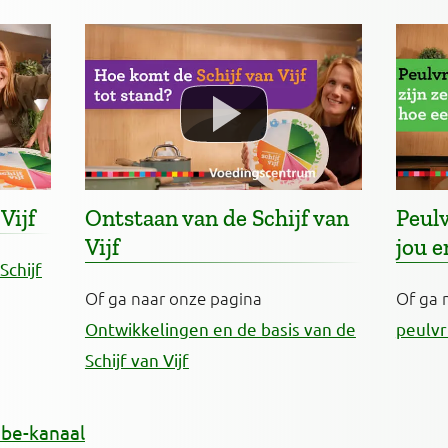
Vijf
Ontstaan van de Schijf van
Peul
Vijf
jou e
Schijf
Of ga naar onze pagina
Of ga 
Ontwikkelingen en de basis van de
peulvr
Schijf van Vijf
ube-kanaal