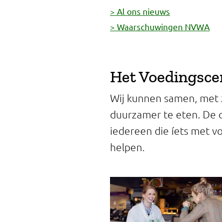
> Al ons nieuws
> Waarschuwingen NVWA
Het Voedingsce
Wij kunnen samen, met 
duurzamer te eten. De o
iedereen die íets met v
helpen.