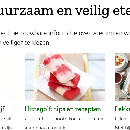
uurzaam en veilig et
edt betrouwbare informatie over voeding en wi
veiliger te kiezen.
jf
Hittegolf: tips en recepten
Lekke
jk vak-
Zo houd je je hoofd koel en de maag
Lekker 
n zijn
aangenaam gevuld.
Met bi