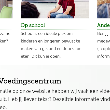
Op school
Ander
urzame
School is een ideale plek om
Ben jij
ken?
kinderen en jongeren bewust te
medewe
maken van gezond en duurzaam
(in opl
eten. Dit kun je doen.
inform
t Voedingscentrum
atie op onze website hebben wij vaak een video
uit. Heb jij liever tekst? Dezelfde informatie vind
eo.